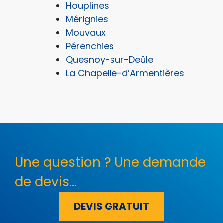
Houplines
Mérignies
Mouvaux
Pérenchies
Quesnoy-sur-Deûle
La Chapelle-d’Armentières
Une question ? Une demande
de devis...
DEVIS GRATUIT