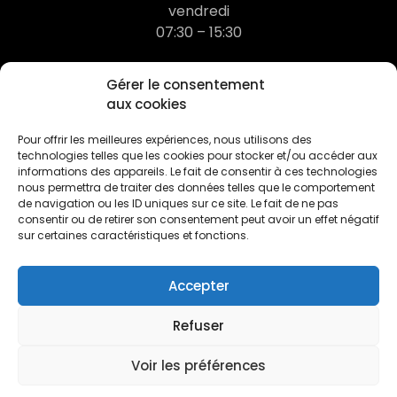
vendredi
07:30 – 15:30
03 20 78 68 21
Gérer le consentement
aux cookies
contact@dufermont.com
Pour offrir les meilleures expériences, nous utilisons des
technologies telles que les cookies pour stocker et/ou accéder aux
informations des appareils. Le fait de consentir à ces technologies
nous permettra de traiter des données telles que le comportement
de navigation ou les ID uniques sur ce site. Le fait de ne pas
consentir ou de retirer son consentement peut avoir un effet négatif
sur certaines caractéristiques et fonctions.
Accepter
© 2026 Dufermont - Tous droits réservés.
Contact
Mentions légales
Liens Utiles
Refuser
Voir les préférences