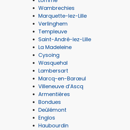
Lomme
Wambrechies
Marquette-lez-Lille
Verlinghem
Templeuve
Saint-André-lez-Lille
La Madeleine
Cysoing
Wasquehal
Lambersart
Marcq-en-Barœul
Villeneuve d’Ascq
Armentières
Bondues
Deûlémont
Englos
Haubourdin