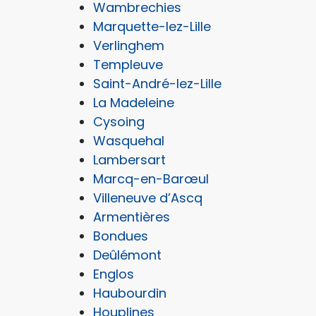
Wambrechies
Marquette-lez-Lille
Verlinghem
Templeuve
Saint-André-lez-Lille
La Madeleine
Cysoing
Wasquehal
Lambersart
Marcq-en-Barœul
Villeneuve d’Ascq
Armentières
Bondues
Deûlémont
Englos
Haubourdin
Houplines