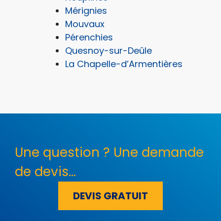
Mérignies
Mouvaux
Pérenchies
Quesnoy-sur-Deûle
La Chapelle-d’Armentières
Une question ? Une demande
de devis...
DEVIS GRATUIT