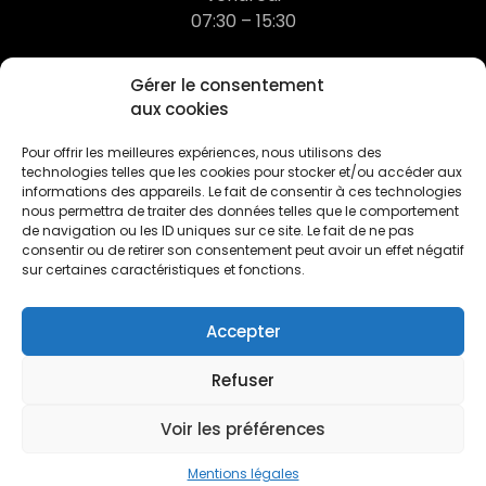
07:30 – 15:30
03 20 78 68 21
Gérer le consentement
aux cookies
contact@dufermont.com
Pour offrir les meilleures expériences, nous utilisons des
technologies telles que les cookies pour stocker et/ou accéder aux
informations des appareils. Le fait de consentir à ces technologies
nous permettra de traiter des données telles que le comportement
de navigation ou les ID uniques sur ce site. Le fait de ne pas
consentir ou de retirer son consentement peut avoir un effet négatif
sur certaines caractéristiques et fonctions.
Accepter
© 2026 Dufermont - Tous droits réservés.
Contact
Mentions légales
Liens Utiles
Refuser
Voir les préférences
Mentions légales